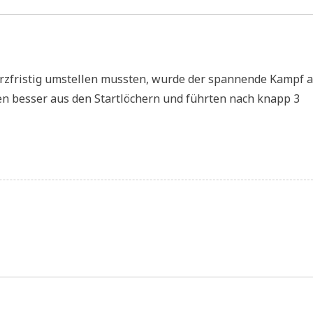
el
zfristig umstellen mussten, wurde der spannende Kampf a
en besser aus den Startlöchern und führten nach knapp 3
mbach-
s