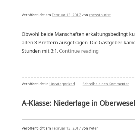
Spi
Veröffentlicht am
Februar 13, 2017
von
chesstourist
Obwohl beide Manschaften erkältungsbedingt kur
allen 8 Brettern ausgetragen. Die Gastgeber kam
„4:4
Stunden mit 3:1.
Continue reading
in
Heimbach-
Weis“
zu
Veröffentlicht in
Uncategorized
Schreibe einen Kommentar
4:4
in
Hei
A-Klasse: Niederlage in Oberwesel
Wei
Veröffentlicht am
Februar 13, 2017
von
Peter