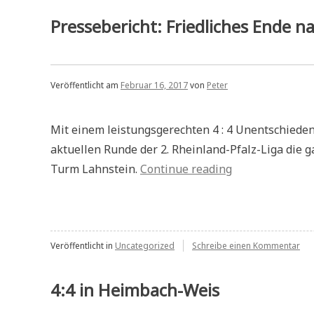
3.R
Pressebericht: Friedliches Ende 
Veröffentlicht am
Februar 16, 2017
von
Peter
Mit einem leistungsgerechten 4 : 4 Unentschieden
aktuellen Runde der 2. Rheinland-Pfalz-Liga die
„Pressebericht:
Turm Lahnstein.
Continue reading
Friedliches
Ende
nach
spannendem
zu
Veröffentlicht in
Uncategorized
Schreibe einen Kommentar
Pre
Spiel“
Fri
End
4:4 in Heimbach-Weis
nac
sp