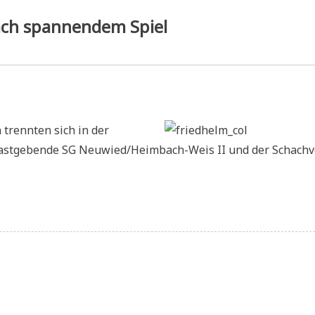
unde
nach spannendem Spiel
 trennten sich in der
 gastgebende SG Neuwied/Heimbach-Weis II und der Schachv
ssebericht:
edliches
e
h
annendem