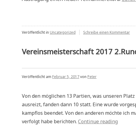
zu
Veröffentlicht in
Uncategorized
Schreibe einen Kommentar
Pre
Rek
bei
Vereinsmeisterschaft 2017 2.Run
der
Ver
Veröffentlicht am
Februar 5, 2017
von
Peter
Von den möglichen 13 Partien, was unseren Platz
ausreizt, fanden dann 10 statt. Eine wurde vorgesp
kampflos beendet. Von den anderen möchte ich ma
„Verein
verfolgt habe berichten.
Continue reading
2017