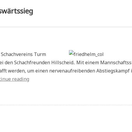
swärtssieg
s Schachvereins Turm
ei den Schachfreunden Hillscheid.. Mit einem Mannschaftss
chafft werden, um einen nervenaufreibenden Abstiegskampf 
„Pressebericht:
tinue reading
Eindrucksvoller
Auswärtssieg“
ssebericht:
drucksvoller
wärtssieg