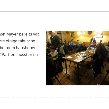
on Mayer bereits vor.
nte einige taktische
aber dem haushohen
2 Partien mussten im
„Vereinsmeisterschaft
g
3.Runde“
einsmeisterschaft