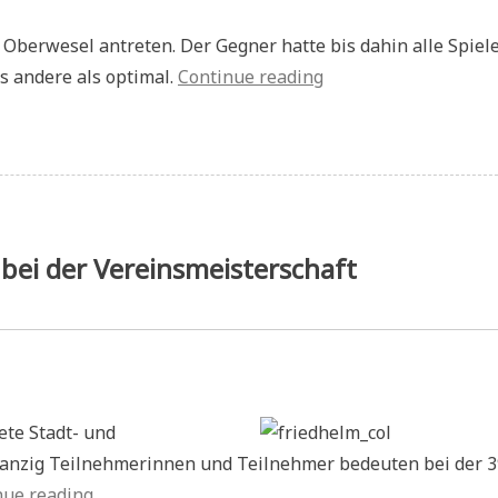
Oberwesel antreten. Der Gegner hatte bis dahin alle Spiel
„A-
s andere als optimal.
Continue reading
Klasse:
Niederlage
in
Oberwesel“
sse:
derlage
 bei der Vereinsmeisterschaft
rwesel
te Stadt- und
wanzig Teilnehmerinnen und Teilnehmer bedeuten bei der 3
„Pressebericht:
nue reading