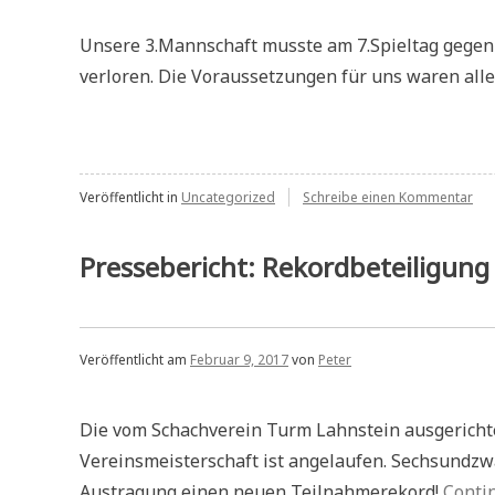
Unsere 3.Mannschaft musste am 7.Spieltag gegen 
verloren. Die Voraussetzungen für uns waren alle
zu
Veröffentlicht in
Uncategorized
Schreibe einen Kommentar
A-
Kla
Nie
Pressebericht: Rekordbeteiligung
in
Obe
Veröffentlicht am
Februar 9, 2017
von
Peter
Die vom Schachverein Turm Lahnstein ausgerichte
Vereinsmeisterschaft ist angelaufen. Sechsundz
Austragung einen neuen Teilnahmerekord!
Conti