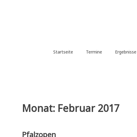
Zum
Inhalt
springen
Startseite
Termine
Ergebniss
Monat:
Februar 2017
Pfalzopen