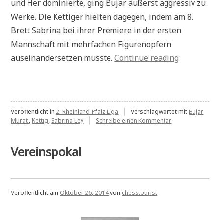
und Her dominierte, ging Bujar äußerst aggressiv zu
Werke. Die Kettiger hielten dagegen, indem am 8.
Brett Sabrina bei ihrer Premiere in der ersten
Mannschaft mit mehrfachen Figurenopfern
„Sieg
auseinandersetzen musste.
Continue reading
gegen
Kettig“
Veröffentlicht in
2. Rheinland-Pfalz Liga
Verschlagwortet mit
Bujar
zu
Murati
,
Kettig
,
Sabrina Ley
Schreibe einen Kommentar
Sieg
gegen
Kettig
Vereinspokal
Veröffentlicht am
Oktober 26, 2014
von
chesstourist