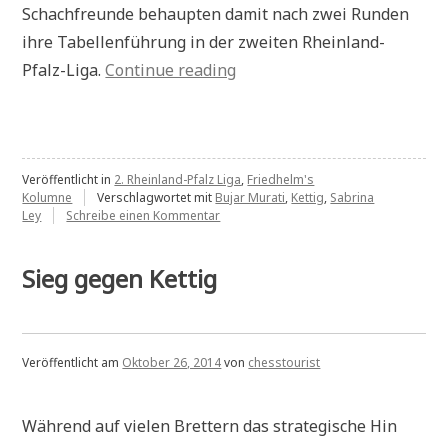
Schachfreunde behaupten damit nach zwei Runden
ihre Tabellenführung in der zweiten Rheinland-
„Neulich
Pfalz-Liga.
Continue reading
in
der
Presse:
Verdienter
Veröffentlicht in
2. Rheinland-Pfalz Liga
,
Friedhelm's
Kolumne
Verschlagwortet mit
Bujar Murati
,
Kettig
,
Sabrina
Auswärtssieg
zu
Ley
Schreibe einen Kommentar
Neulich
in
in
der
der
Sieg gegen Kettig
Presse:
Rheinland-
Verdienter
Pfalz-
Auswärtssieg
in
Liga“
der
Veröffentlicht am
Oktober 26, 2014
von
chesstourist
Rheinland-
Pfalz-
Liga
Während auf vielen Brettern das strategische Hin