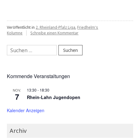
in
der
Presse:
Eindrucksvoller
Veröffentlicht in
2. Rheinland-Pfalz Liga
,
Friedhelm's
zu
Kolumne
Schreibe einen Kommentar
Auftaktsieg“
Neulich
in
Suchen
der
nach:
Presse:
Eindrucksvoller
Auftaktsieg
Kommende Veranstaltungen
13:30
-
18:30
NOV.
7
Rhein-Lahn Jugendopen
Kalender Anzeigen
Archiv