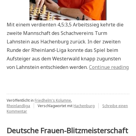
Mit einem verdienten 4,5:3,5 Arbeitssieg kehrte die
zweite Mannschaft des Schachvereins Turm
Lahnstein aus Hachenburg zurück. In der zweiten
Runde der Rheinland-Liga konnte das Spiel beim
Aufsteiger aus dem Westerwald knapp zugunsten
„N
von Lahnstein entschieden werden.
Continue reading
in
de
Pre
Au
Veröffentlicht in
Friedhelm's Kolumne
,
Rheinlandliga
Verschlagwortet mit
Hachenburg
Schreibe einen
im
zu
Kommentar
Neulich
We
in
der
Deutsche Frauen-Blitzmeisterschaft
Presse: