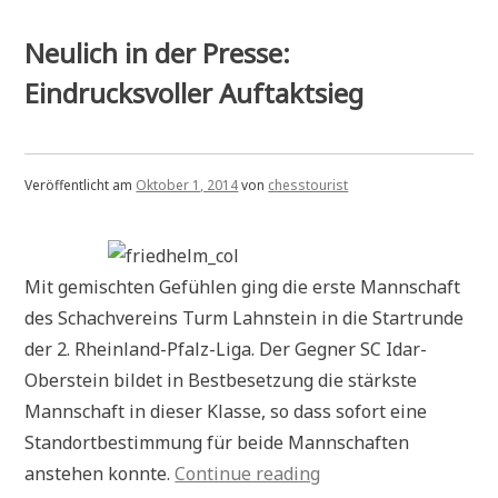
Deutsche
Frauen-
Blitzmeisterschaft
Neulich in der Presse:
2014
in
Eindrucksvoller Auftaktsieg
Altenkirchen
Veröffentlicht am
Oktober 1, 2014
von
chesstourist
Mit gemischten Gefühlen ging die erste Mannschaft
des Schachvereins Turm Lahnstein in die Startrunde
der 2. Rheinland-Pfalz-Liga. Der Gegner SC Idar-
Oberstein bildet in Bestbesetzung die stärkste
Mannschaft in dieser Klasse, so dass sofort eine
Standortbestimmung für beide Mannschaften
„Neulich
anstehen konnte.
Continue reading