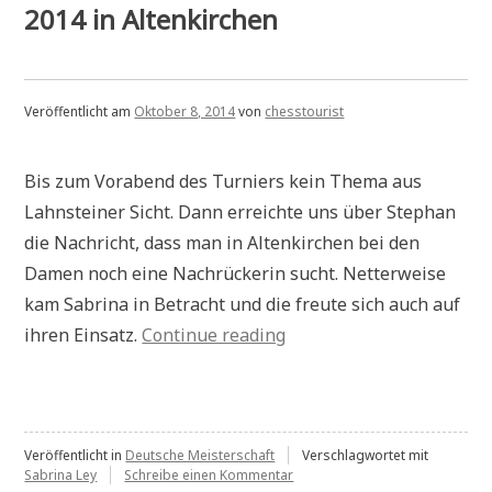
Auswärtssieg
2014 in Altenkirchen
im
Westerwald
Veröffentlicht am
Oktober 8, 2014
von
chesstourist
Bis zum Vorabend des Turniers kein Thema aus
Lahnsteiner Sicht. Dann erreichte uns über Stephan
die Nachricht, dass man in Altenkirchen bei den
Damen noch eine Nachrückerin sucht. Netterweise
kam Sabrina in Betracht und die freute sich auch auf
„Deutsche
ihren Einsatz.
Continue reading
Frauen-
Blitzmeisterschaft
2014
in
Veröffentlicht in
Deutsche Meisterschaft
Verschlagwortet mit
zu
Sabrina Ley
Schreibe einen Kommentar
Altenkirchen“