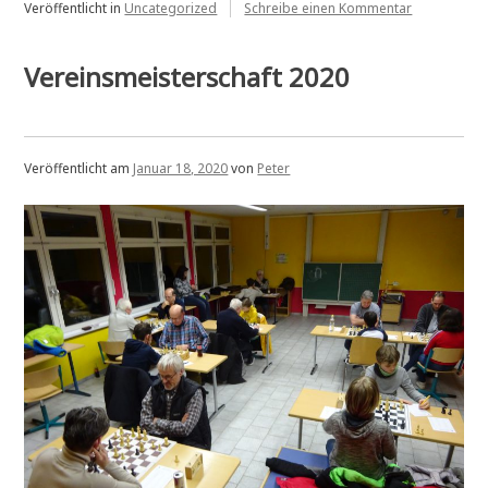
zu
Erfolg“
Veröffentlicht in
Uncategorized
Schreibe einen Kommentar
Presseberic
Kämpferisc
Auftritt
Vereinsmeisterschaft 2020
mit
Erfolg
Veröffentlicht am
Januar 18, 2020
von
Peter