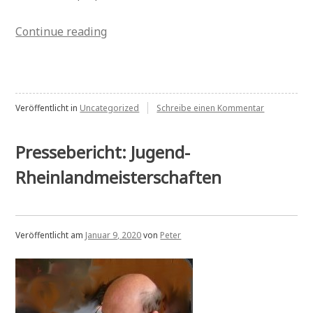
„Pressebericht:
Continue reading
Aktuelle
Mannschaftskämpfe“
zu
Veröffentlicht in
Uncategorized
Schreibe einen Kommentar
Presseberic
Aktuelle
Mannschaft
Pressebericht: Jugend-
Rheinlandmeisterschaften
Veröffentlicht am
Januar 9, 2020
von
Peter