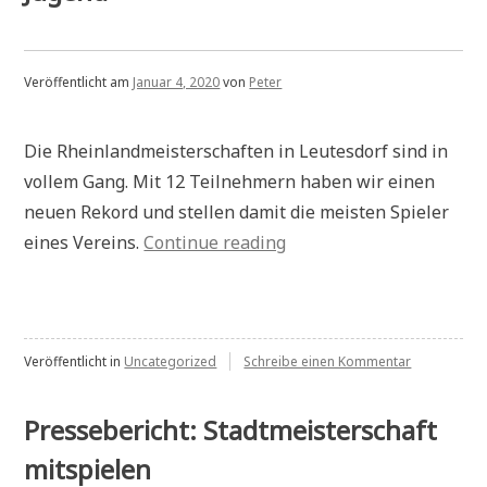
Veröffentlicht am
Januar 4, 2020
von
Peter
Die Rheinlandmeisterschaften in Leutesdorf sind in
vollem Gang. Mit 12 Teilnehmern haben wir einen
neuen Rekord und stellen damit die meisten Spieler
„Rheinlandmeisterschaf
eines Vereins.
Continue reading
der
Jugend“
zu
Veröffentlicht in
Uncategorized
Schreibe einen Kommentar
Rheinlandme
der
Jugend
Pressebericht: Stadtmeisterschaft
mitspielen