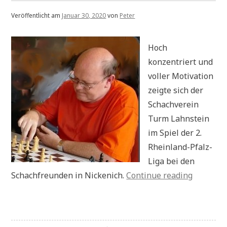
Veröffentlicht am
Januar 30, 2020
von
Peter
Hoch
konzentriert und
voller Motivation
zeigte sich der
Schachverein
Turm Lahnstein
im Spiel der 2.
Rheinland-Pfalz-
Liga bei den
„Presseb
Schachfreunden in Nickenich.
Continue reading
Kämpferi
Auftritt
mit