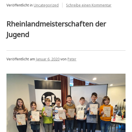
zu
Veröffentlicht in
Uncategorized
Schreibe einen Kommentar
Presseberic
Jugend-
Rheinlandme
Rheinlandmeisterschaften der
Jugend
Veröffentlicht am
Januar 6, 2020
von
Peter