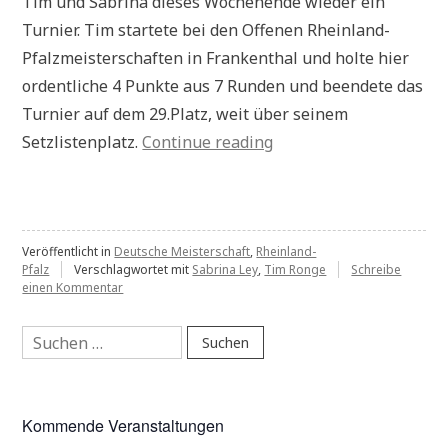
Tim und Sabrina dieses Wochenende wieder ein
Turnier. Tim startete bei den Offenen Rheinland-
Pfalzmeisterschaften in Frankenthal und holte hier
ordentliche 4 Punkte aus 7 Runden und beendete das
Turnier auf dem 29.Platz, weit über seinem
„Turnierberichte“
Setzlistenplatz.
Continue reading
Veröffentlicht in
Deutsche Meisterschaft
,
Rheinland-
Pfalz
Verschlagwortet mit
Sabrina Ley
,
Tim Ronge
Schreibe
zu
einen Kommentar
Turnierberichte
Suchen
nach:
Kommende Veranstaltungen