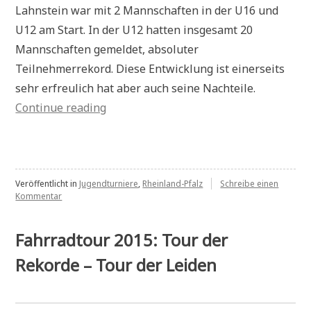
Lahnstein war mit 2 Mannschaften in der U16 und
U12 am Start. In der U12 hatten insgesamt 20
Mannschaften gemeldet, absoluter
Teilnehmerrekord. Diese Entwicklung ist einerseits
sehr erfreulich hat aber auch seine Nachteile.
„Mannschafts-
Continue reading
Rheinlandpfalzmeisterschaften
der
Schachjugend“
Veröffentlicht in
Jugendturniere
,
Rheinland-Pfalz
Schreibe einen
zu
Kommentar
Mannschafts-
Rheinlandpfalzmeisterschaften
der
Fahrradtour 2015: Tour der
Schachjugend
Rekorde – Tour der Leiden