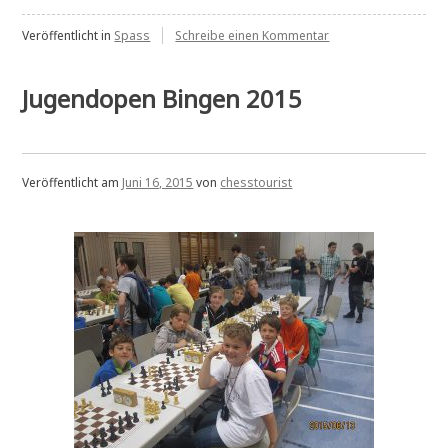
der
zu
Rekorde
Veröffentlicht in
Spass
Schreibe einen Kommentar
Fahrradtour
–
2015:
Tour
Jugendopen Bingen 2015
Tour
der
der
Rekorde
–
Leiden“
Tour
der
Veröffentlicht am
Juni 16, 2015
von
chesstourist
Leiden