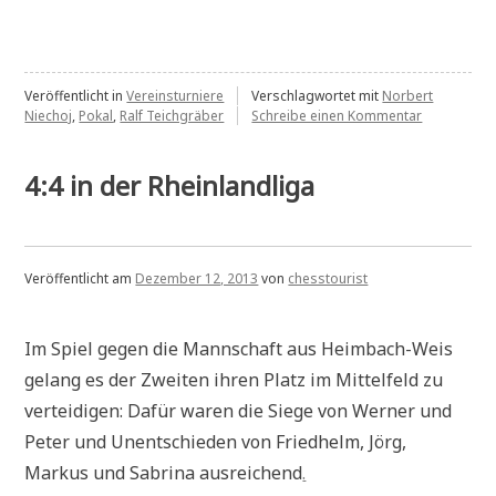
Veröffentlicht in
Vereinsturniere
Verschlagwortet mit
Norbert
zu
Niechoj
,
Pokal
,
Ralf Teichgräber
Schreibe einen Kommentar
Ralf
Teichgräbe
gewinnt
4:4 in der Rheinlandliga
den
Vereinspok
Veröffentlicht am
Dezember 12, 2013
von
chesstourist
Im Spiel gegen die Mannschaft aus Heimbach-Weis
gelang es der Zweiten ihren Platz im Mittelfeld zu
verteidigen: Dafür waren die Siege von Werner und
Peter und Unentschieden von Friedhelm, Jörg,
Markus und Sabrina ausreichend
.