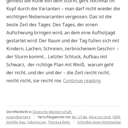
genießt die Ruhe von dem Sturm, geht nochmal im
Kopf durch die Varianten – man darf nicht wieder die
wichtigen Nebenvarianten vergessen. Das ist die
beste Zeit des Tages. Des Tages, der einen
Aufschwung bringen wird, an dem eine Aufholjagd
gestartet wird. Der Raum und der Tag füllen sich mit
Kindern, Lachen, Schreien, zerbrochenem Geschirr –
der Sturm kommt… Letzter Schluck, Aufbau mit
Schwarz, der richtige Plan mit Weiß, warum geht
der nicht, und der und der – die Zeit reicht nicht,
„Das
reicht nicht, sie reicht nie.
Continue reading
Schachspiel
in
den
Zeiten
Veröffentlicht in
Deutsche Meisterschaft
,
Jugendturniere
Verschlagwortet mit
4er U14w
,
Alina Usczeck
,
DEM
,
des
zu
Jennifer Rau
,
Sabrina Ley
,
Theresa Reitz
Schreibe einen Kommentar
Das