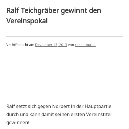
Lehrstunde
in
Ralf Teichgräber gewinnt den
der
A-
Vereinspokal
Klasse
Veröffentlicht am
Dezember 13, 2013
von
chesstourist
Ralf setzt sich gegen Norbert in der Hauptpartie
durch und kann damit seinen ersten Vereinstitel
gewinnen!