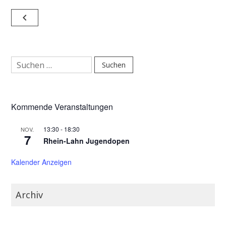
2013:
Tomisl
Beitragsnavigation
Noel
navigate_before
siegt
vor
Elsin
und
Suchen
Tomislav
nach:
Kommende Veranstaltungen
13:30
-
18:30
NOV.
7
Rhein-Lahn Jugendopen
Kalender Anzeigen
Archiv