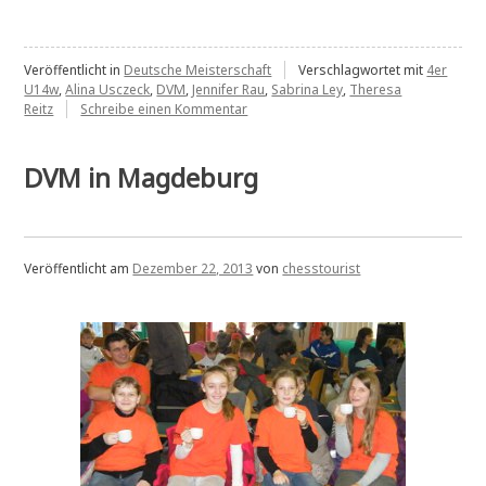
2.Tag“
Veröffentlicht in
Deutsche Meisterschaft
Verschlagwortet mit
4er
U14w
,
Alina Usczeck
,
DVM
,
Jennifer Rau
,
Sabrina Ley
,
Theresa
zu
Reitz
Schreibe einen Kommentar
DVM
2013
2.Tag
DVM in Magdeburg
Veröffentlicht am
Dezember 22, 2013
von
chesstourist