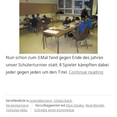
Nun schon zum 3.Mal fand gegen Ende des Jahres
unser Schülerturnier statt. 8 Spieler kämpften dabei
„Schül
jeder gegen jeden um den Titel.
Continue reading
2013:
Noel
siegt
vor
Veröffentlicht in
Jugendturniere
,
Schulschach
,
Vereinsturniere
Verschlagwortet mit
Elsin Smakic
,
Noel Bendel
,
Elsin
zu
Tomislav Vekic
Schreibe einen Kommentar
Schülerturnier
und