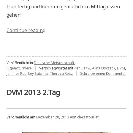
früh fertig und konnten gemütlich zu Mittag essen
gehen!
„50%“
Continue reading
Veröffentlicht in
Deutsche Meisterschaft
,
Jugendturniere
Verschlagwortet mit
4er U14w
,
Alina Usczeck
,
DVM
,
zu
Jennifer Rau
,
Ley Sabrina
,
Theresa Reitz
Schreibe einen Kommentar
50
DVM 2013 2.Tag
Veröffentlicht am
Dezember 28, 2013
von
chesstourist