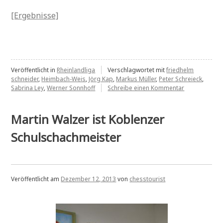
[Ergebnisse]
Veröffentlicht in
Rheinlandliga
Verschlagwortet mit
friedhelm
schneider
,
Heimbach-Weis
,
Jörg Kap
,
Markus Müller
,
Peter Schreieck
,
zu
Sabrina Ley
,
Werner Sonnhoff
Schreibe einen Kommentar
4:4
in
der
Martin Walzer ist Koblenzer
Rheinlandliga
Schulschachmeister
Veröffentlicht am
Dezember 12, 2013
von
chesstourist