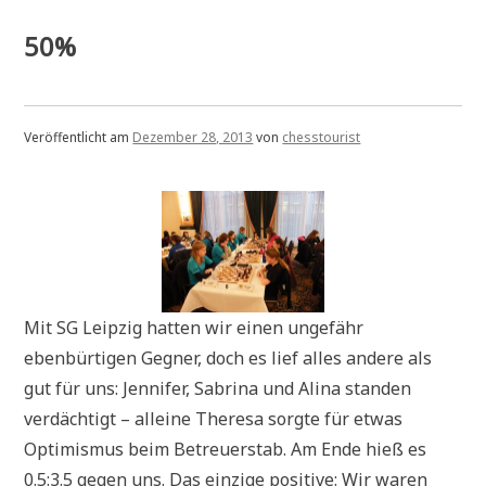
Norovirus“
Sch
in
50%
den
Zeit
des
Nor
Veröffentlicht am
Dezember 28, 2013
von
chesstourist
Mit SG Leipzig hatten wir einen ungefähr
ebenbürtigen Gegner, doch es lief alles andere als
gut für uns: Jennifer, Sabrina und Alina standen
verdächtigt – alleine Theresa sorgte für etwas
Optimismus beim Betreuerstab. Am Ende hieß es
0.5:3.5 gegen uns. Das einzige positive: Wir waren