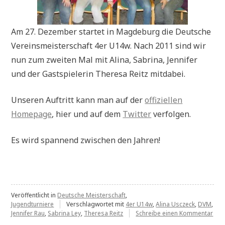
Am 27. Dezember startet in Magdeburg die Deutsche
Vereinsmeisterschaft 4er U14w. Nach 2011 sind wir
nun zum zweiten Mal mit Alina, Sabrina, Jennifer
und der Gastspielerin Theresa Reitz mitdabei.
Unseren Auftritt kann man auf der
offiziellen
Homepage
, hier und auf dem
Twitter
verfolgen.
Es wird spannend zwischen den Jahren!
Veröffentlicht in
Deutsche Meisterschaft
,
Jugendturniere
Verschlagwortet mit
4er U14w
,
Alina Usczeck
,
DVM
,
zu
Jennifer Rau
,
Sabrina Ley
,
Theresa Reitz
Schreibe einen Kommentar
DV