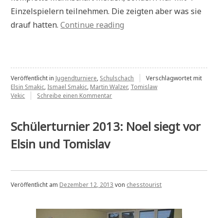
Einzelspielern teilnehmen. Die zeigten aber was sie
„Martin
drauf hatten.
Continue reading
Walzer
ist
Koblenzer
Schulschachmeister“
Veröffentlicht in
Jugendturniere
,
Schulschach
Verschlagwortet mit
Elsin Smakic
,
Ismael Smakic
,
Martin Walzer
,
Tomislaw
zu
Vekic
Schreibe einen Kommentar
Martin
Walzer
ist
Schülerturnier 2013: Noel siegt vor
Koblenzer
Schulschachmeister
Elsin und Tomislav
Veröffentlicht am
Dezember 12, 2013
von
chesstourist