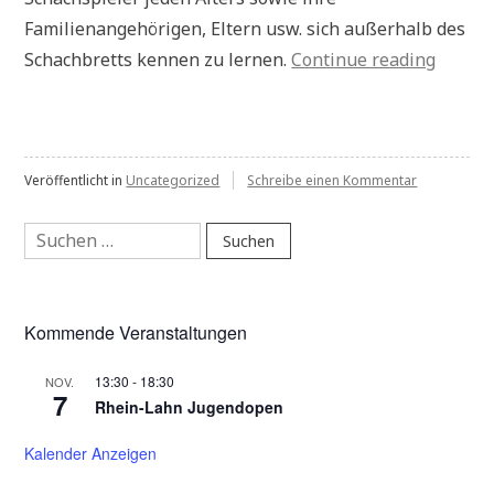
Familienangehörigen, Eltern usw. sich außerhalb des
„SOMM
Schachbretts kennen zu lernen.
Continue reading
2017
:
DER
zu
RHEIN
Veröffentlicht in
Uncategorized
Schreibe einen Kommentar
SOMMERFE
VON
2017
Suchen
:
OSTER
nach:
DER
BIS
RHEINSTEIG
VON
BRAUB
OSTERSPAI
Kommende Veranstaltungen
BIS
BRAUBACH
13:30
-
18:30
NOV.
7
Rhein-Lahn Jugendopen
Kalender Anzeigen