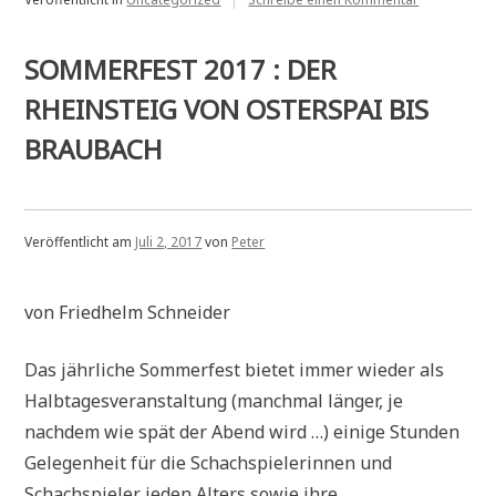
gewinnt
Chess960
Familien
2017
Sabrina
SOMMERFEST 2017 : DER
Ley
gewinnt
RHEINSTEIG VON OSTERSPAI BIS
Familienduel
BRAUBACH
Veröffentlicht am
Juli 2, 2017
von
Peter
von Friedhelm Schneider
Das jährliche Sommerfest bietet immer wieder als
Halbtagesveranstaltung (manchmal länger, je
nachdem wie spät der Abend wird …) einige Stunden
Gelegenheit für die Schachspielerinnen und
Schachspieler jeden Alters sowie ihre