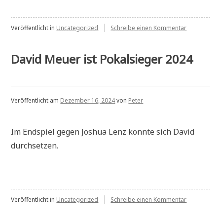
zu
Veröffentlicht in
Uncategorized
Schreibe einen Kommentar
Blitzmeister
2024
David Meuer ist Pokalsieger 2024
Veröffentlicht am
Dezember 16, 2024
von
Peter
Im Endspiel gegen Joshua Lenz konnte sich David
durchsetzen.
zu
Veröffentlicht in
Uncategorized
Schreibe einen Kommentar
David
Meuer