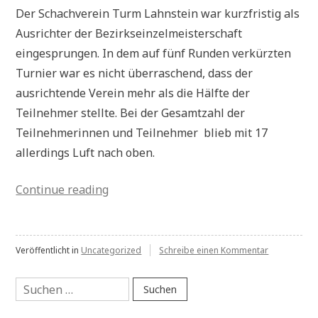
Der Schachverein Turm Lahnstein war kurzfristig als
Ausrichter der Bezirkseinzelmeisterschaft
eingesprungen. In dem auf fünf Runden verkürzten
Turnier war es nicht überraschend, dass der
ausrichtende Verein mehr als die Hälfte der
Teilnehmer stellte. Bei der Gesamtzahl der
Teilnehmerinnen und Teilnehmer blieb mit 17
allerdings Luft nach oben.
„Pressebericht:
Continue reading
Kai
Mailitis
neuer
zu
Veröffentlicht in
Uncategorized
Schreibe einen Kommentar
Presseberic
Bezirksmeister“
Kai
Suchen
Mailitis
nach:
neuer
Bezirksmeis