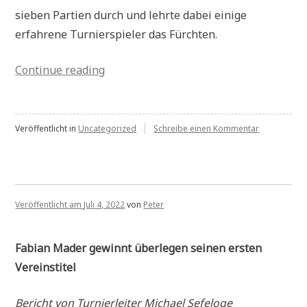
sieben Partien durch und lehrte dabei einige
erfahrene Turnierspieler das Fürchten.
„Pressebericht:
Continue reading
Fabian
Mader
neuer
zu
Veröffentlicht in
Uncategorized
Schreibe einen Kommentar
Presseberic
Vereinsmeister“
Fabian
Mader
neuer
Vereinsmeis
Veröffentlicht am
Juli 4, 2022
von
Peter
Fabian Mader gewinnt überlegen seinen ersten
Vereinstitel
Bericht von Turnierleiter Michael Sefeloge