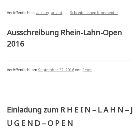
zu
Veröffentlicht in
Uncategorized
Schreibe einen Kommentar
A-
Klasse
1.Spieltag
Ausschreibung Rhein-Lahn-Open
2016
Veröffentlicht am
September 22, 2016
von
Peter
Einladung zum R H E I N – L A H N – J
U G E N D – O P E N