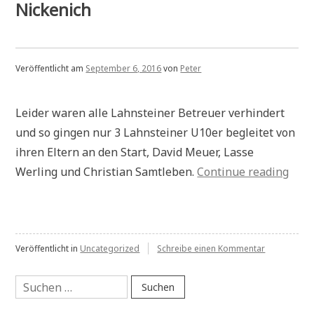
Nickenich
Veröffentlicht am
September 6, 2016
von
Peter
Leider waren alle Lahnsteiner Betreuer verhindert
und so gingen nur 3 Lahnsteiner U10er begleitet von
ihren Eltern an den Start, David Meuer, Lasse
„Rhe
Werling und Christian Samtleben.
Continue reading
Ahr-
Mos
Juge
zu
in
Veröffentlicht in
Uncategorized
Schreibe einen Kommentar
Rhein-
Nick
Ahr-
Suchen
Mosel
nach:
Jugendopen
in