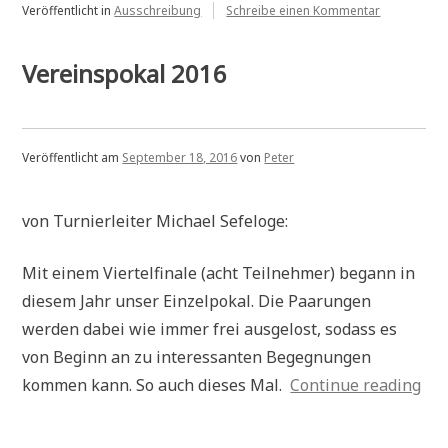
2016“
zu
Veröffentlicht in
Ausschreibung
Schreibe einen Kommentar
Ausschreib
Rhein-
Lahn-
Vereinspokal 2016
Open
2016
Veröffentlicht am
September 18, 2016
von
Peter
von Turnierleiter Michael Sefeloge:
Mit einem Viertelfinale (acht Teilnehmer) begann in
diesem Jahr unser Einzelpokal. Die Paarungen
werden dabei wie immer frei ausgelost, sodass es
von Beginn an zu interessanten Begegnungen
„Ve
kommen kann. So auch dieses Mal.
Continue reading
201