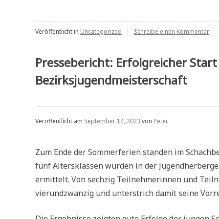
Lahn-
Jugendopen“
zu
Veröffentlicht in
Uncategorized
Schreibe einen Kommentar
Rhe
Lah
Jug
Pressebericht: Erfolgreicher Start 
Bezirksjugendmeisterschaft
Veröffentlicht am
September 14, 2023
von
Peter
Zum Ende der Sommerferien standen im Schachbez
fünf Altersklassen wurden in der Jugendherberge
ermittelt. Von sechzig Teilnehmerinnen und Teil
vierundzwanzig und unterstrich damit seine Vorre
Die Ergebnisse zeigten gute Erfolge der jungen 