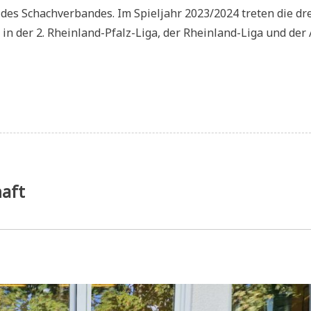
es Schachverbandes. Im Spieljahr 2023/2024 treten die dr
 der 2. Rheinland-Pfalz-Liga, der Rheinland-Liga und der 
ssebericht:
g
d
haft
derlage
m
sonauftakt