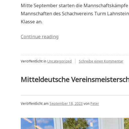
Mitte September starten die Mannschaftskämpfe d
Mannschaften des Schachvereins Turm Lahnstein in
Klasse an.
„Pressebericht:
Continue reading
Sieg
und
Niederlage
zu
Veröffentlicht in
Uncategorized
Schreibe einen Kommentar
Pre
zum
Sie
Saisonauftakt“
un
Mitteldeutsche Vereinsmeistersc
Nie
zu
Sai
Veröffentlicht am
September 18, 2023
von
Peter