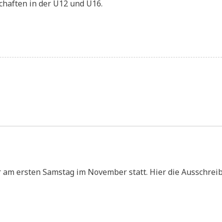
chaften in der U12 und U16.
teldeutsche
einsmeisterschaft
r am ersten Samstag im November statt. Hier die Ausschrei