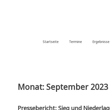
Zum
Inhalt
springen
Startseite
Termine
Ergebniss
Monat:
September 2023
Pressebericht: Sieg und Niederla