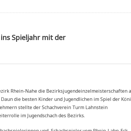
in-
n-
endopen
ins Spieljahr mit der
irk Rhein-Nahe die Bezirksjugendeinzelmeisterschaften a
 Daun die besten Kinder und Jugendlichen im Spiel der Kön
nehmern stellte der Schachverein Turm Lahnstein
iterrolle im Jugendschach des Bezirks.
Schachspielerinnen und Schachspieler vom Rhein-Lahn-Eck.