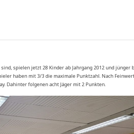
ssebericht:
derlage
nsteins
te
sind, spielen jetzt 28 Kinder ab Jahrgang 2012 und jünger 
Spieler haben mit 3/3 die maximale Punktzahl. Nach Feinwer
ay. Dahinter folgenen acht Jäger mit 2 Punkten.