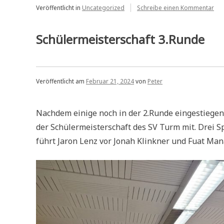
Lahnsteins
zu
Veröffentlicht in
Uncategorized
Schreibe einen Kommentar
Pre
Erste „
Nie
für
Schülermeisterschaft 3.Runde
Lah
Ers
Veröffentlicht am
Februar 21, 2024
von
Peter
Nachdem einige noch in der 2.Runde eingestiegen 
der Schülermeisterschaft des SV Turm mit. Drei 
führt Jaron Lenz vor Jonah Klinkner und Fuat Man