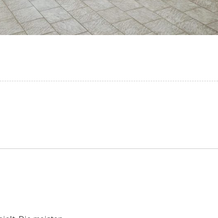
ülermeisterschaft
unde