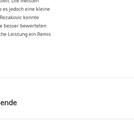
pielt. Die meisten
 es jedoch eine kleine
Rezakovic konnte
e besser bewerteten
che Leistung ein Remis
einsmeisterschaft
unde
enende