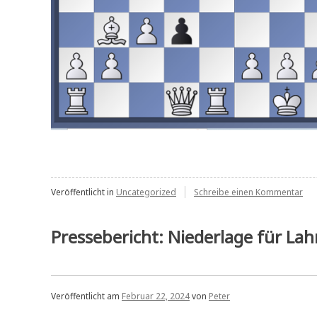
zu
Veröffentlicht in
Uncategorized
Schreibe einen Kommentar
Ein
sta
Par
Pressebericht: Niederlage für La
Veröffentlicht am
Februar 22, 2024
von
Peter