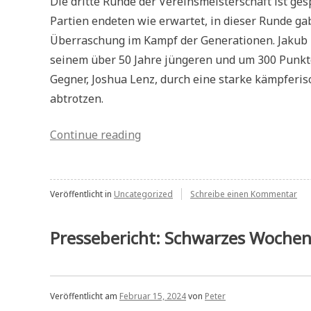
Die dritte Runde der Vereinsmeisterschaft ist ges
Partien endeten wie erwartet, in dieser Runde gab
Überraschung im Kampf der Generationen. Jakub 
seinem über 50 Jahre jüngeren und um 300 Punkt
Gegner, Joshua Lenz, durch eine starke kämpferis
abtrotzen.
„Vereinsmeisterschaft
Continue reading
3.Runde“
zu
Veröffentlicht in
Uncategorized
Schreibe einen Kommentar
Ver
3.R
Pressebericht: Schwarzes Woch
Veröffentlicht am
Februar 15, 2024
von
Peter