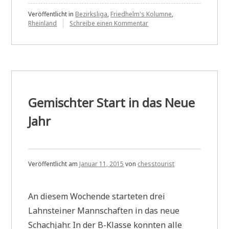
Presse:
Schöner
Veröffentlicht in
Bezirksliga
,
Friedhelm's Kolumne
,
zu
Rheinland
Schreibe einen Kommentar
Erfolg
Neulich
in
der
der
zweiten
Presse:
Schöner
Mannschaft“
Erfolg
der
zweiten
Gemischter Start in das Neue
Mannschaft
Jahr
Veröffentlicht am
Januar 11, 2015
von
chesstourist
An diesem Wochende starteten drei
Lahnsteiner Mannschaften in das neue
Schachjahr. In der B-Klasse konnten alle