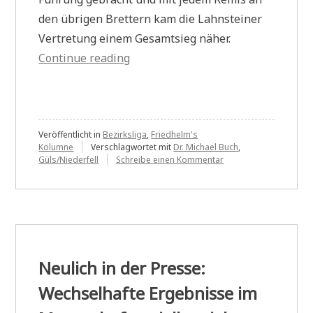
den übrigen Brettern kam die Lahnsteiner
Vertretung einem Gesamtsieg näher.
„Neulich
Continue reading
in
der
Presse:
Jahresabschlussturnier
Veröffentlicht in
Bezirksliga
,
Friedhelm's
Kolumne
Verschlagwortet mit
Dr. Michael Buch
,
steht
zu
Güls/Niederfell
Schreibe einen Kommentar
Neulich
an“
in
der
Presse:
Jahresabschlussturnie
steht
an
Neulich in der Presse:
Wechselhafte Ergebnisse im