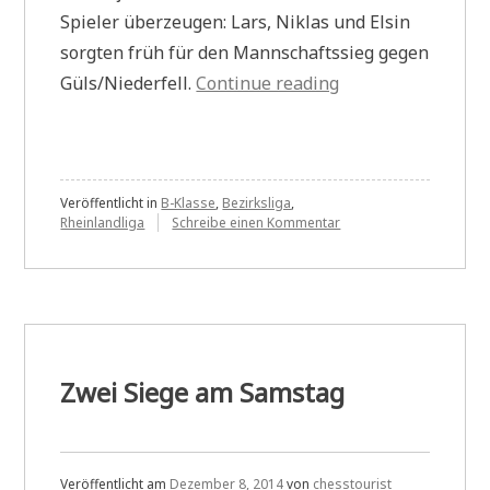
Spieler überzeugen: Lars, Niklas und Elsin
sorgten früh für den Mannschaftssieg gegen
„Gemischter
Güls/Niederfell.
Continue reading
Start
in
das
Neue
Veröffentlicht in
B-Klasse
,
Bezirksliga
,
zu
Rheinlandliga
Schreibe einen Kommentar
Jahr“
Gemischter
Start
in
das
Neue
Jahr
Zwei Siege am Samstag
Veröffentlicht am
Dezember 8, 2014
von
chesstourist