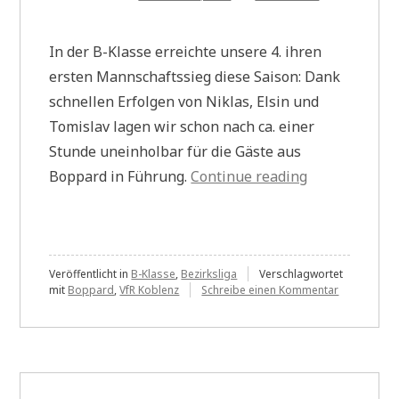
In der B-Klasse erreichte unsere 4. ihren
ersten Mannschaftssieg diese Saison: Dank
schnellen Erfolgen von Niklas, Elsin und
Tomislav lagen wir schon nach ca. einer
Stunde uneinholbar für die Gäste aus
„Zwei
Boppard in Führung.
Continue reading
Siege
am
Samstag“
Veröffentlicht in
B-Klasse
,
Bezirksliga
Verschlagwortet
zu
mit
Boppard
,
VfR Koblenz
Schreibe einen Kommentar
Zwei
Siege
am
Samstag