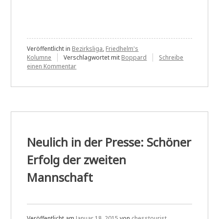
in
der
Presse:
In
Veröffentlicht in
Bezirksliga
,
Friedhelm's
Kolumne
Verschlagwortet mit
Boppard
Schreibe
Minderz
zu
einen Kommentar
Neulich
das
in
Unentsc
der
Presse:
noch
In
geschafft
Minderzahl
das
Unentschieden
Neulich in der Presse: Schöner
noch
geschafft
Erfolg der zweiten
Mannschaft
Veröffentlicht am
Januar 18, 2015
von
chesstourist