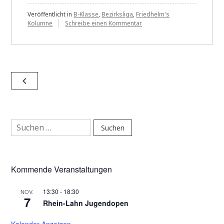
des
Spieljahres“
Veröffentlicht in
B-Klasse
,
Bezirksliga
,
Friedhelm's
zu
Kolumne
Schreibe einen Kommentar
Aktiv
zum
Beginn
des
Spieljahres
Beitragsnavigation
navigate_before
Suchen
nach:
Kommende Veranstaltungen
13:30
-
18:30
NOV.
7
Rhein-Lahn Jugendopen
Kalender Anzeigen