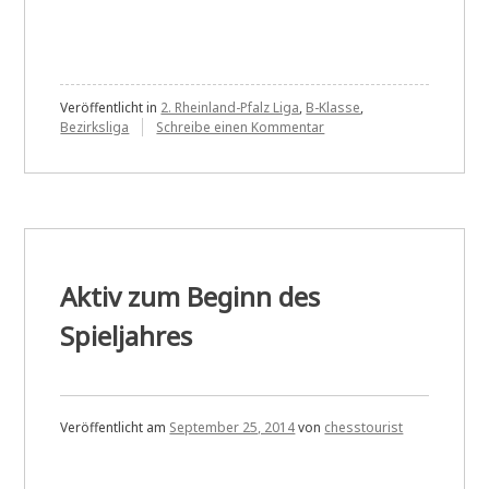
am
Wochenende“
Veröffentlicht in
2. Rheinland-Pfalz Liga
,
B-Klasse
,
zu
Bezirksliga
Schreibe einen Kommentar
4:2
am
Wochenende
Aktiv zum Beginn des
Spieljahres
Veröffentlicht am
September 25, 2014
von
chesstourist