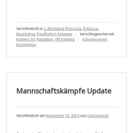
in
der
Presse:
Wechselhafte
Veröffentlicht in
2. Rheinland-Pfalz Liga
,
B-Klasse
,
Bezirksliga
,
Friedhelm's Kolumne
Verschlagwortet mit
Ergebnisse
Koblenz SV
,
Nastätten
,
VfR Koblenz
Schreibe einen
zu
Kommentar
im
Neulich
Mannschaftsspielbetrieb
in
der
Presse:
Wechselhafte
Ergebnisse
im
Mannschaftsspielbetrieb
Mannschaftskämpfe Update
Veröffentlicht am
November 18, 2014
von
chesstourist