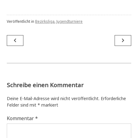
Veröffentlicht in
Bezirksliga
,
Jugendturniere
Beitragsnavigation
navigate_before
navigate_next
Schreibe einen Kommentar
Deine E-Mail-Adresse wird nicht veröffentlicht.
Erforderliche
Felder sind mit
*
markiert
Kommentar
*