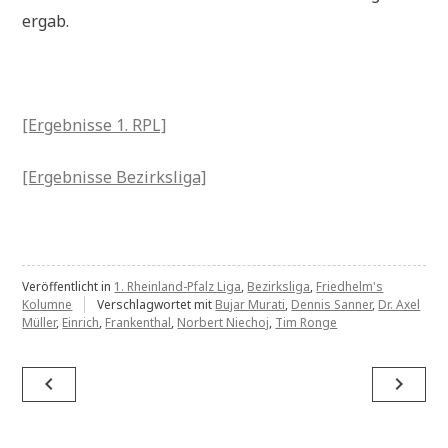
ergab.
[Ergebnisse 1. RPL]
[Ergebnisse Bezirksliga]
Veröffentlicht in
1. Rheinland-Pfalz Liga
,
Bezirksliga
,
Friedhelm's
Kolumne
Verschlagwortet mit
Bujar Murati
,
Dennis Sanner
,
Dr. Axel
Müller
,
Einrich
,
Frankenthal
,
Norbert Niechoj
,
Tim Ronge
Beitragsnavigation
navigate_before
navigate_next