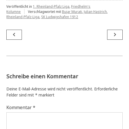
Veröffentlicht in
1. Rheinland-Pfalz Liga
,
Friedhelm's
Kolumne
Verschlagwortet mit
Bujar Murati
,
Julian Hastrich
,
Rheinland-Pfalz-Liga
,
SK Ludwigshafen 1912
Beitragsnavigation
navigate_before
navigate_next
Schreibe einen Kommentar
Deine E-Mail-Adresse wird nicht veröffentlicht.
Erforderliche
Felder sind mit
*
markiert
Kommentar
*