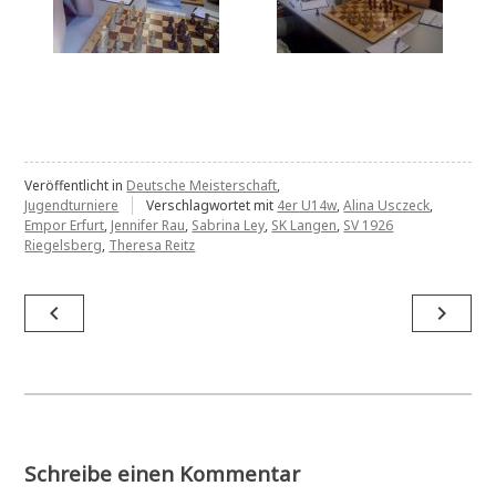
Veröffentlicht in
Deutsche Meisterschaft
,
Jugendturniere
Verschlagwortet mit
4er U14w
,
Alina Usczeck
,
Empor Erfurt
,
Jennifer Rau
,
Sabrina Ley
,
SK Langen
,
SV 1926
Riegelsberg
,
Theresa Reitz
Beitragsnavigation
navigate_before
navigate_next
Schreibe einen Kommentar