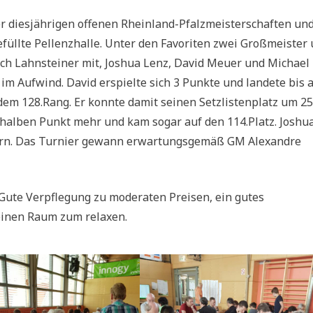
r diesjährigen offenen Rheinland-Pfalzmeisterschaften un
füllte Pellenzhalle. Unter den Favoriten zwei Großmeister
uch Lahnsteiner mit, Joshua Lenz, David Meuer und Michael
im Aufwind. David erspielte sich 3 Punkte und landete bis 
 dem 128.Rang. Er konnte damit seinen Setzlistenplatz um 25
 halben Punkt mehr und kam sogar auf den 114.Platz. Joshu
ern. Das Turnier gewann erwartungsgemäß GM Alexandre
Gute Verpflegung zu moderaten Preisen, ein gutes
einen Raum zum relaxen.