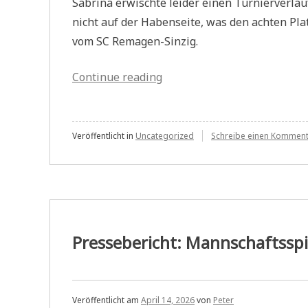
Sabrina erwischte leider einen Turnierverlau
nicht auf der Habenseite, was den achten Pl
vom SC Remagen-Sinzig.
„Pressebericht:
Continue reading
Lahnsteiner
bei
der
Veröffentlicht in
Uncategorized
Schreibe einen Kommen
Rheinlandmeisterschaft“
Pressebericht: Mannschaftsspie
Veröffentlicht am
April 14, 2026
von
Peter