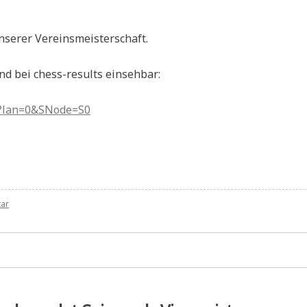
nserer Vereinsmeisterschaft.
nd bei chess-results einsehbar:
px?lan=0&SNode=S0
zu
tar
Vereinsmeisterschaft
5.Runde