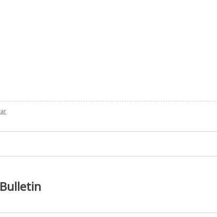
zu
tar
Vereinsmeisterschaft
6.Runde
Bulletin
Bulletin