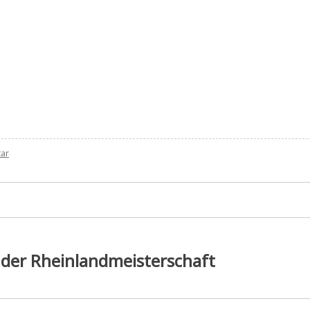
zu
tar
Vereinsmeisterschaft
5.Runde
Bulletin
i der Rheinlandmeisterschaft