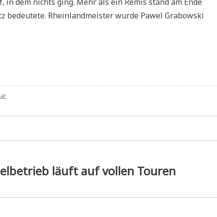
f, in dem nichts ging. Mehr als ein Remis stand am Ende
atz bedeutete. Rheinlandmeister wurde Pawel Grabowski
zu
tar
Pressebericht:
Lahnsteiner
bei
der
Rheinlandmeisterschaft
lbetrieb läuft auf vollen Touren