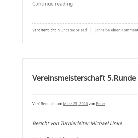
„Pressebericht:
Continue reading
Mannschaftsspielbetrieb
läuft
auf
Veröffentlicht in
Uncategorized
Schreibe einen Kommen
vollen
Touren“
Vereinsmeisterschaft 5.Runde
Veröffentlicht am
März 25, 2026
von
Peter
Bericht von Turnierleiter Michael Linke