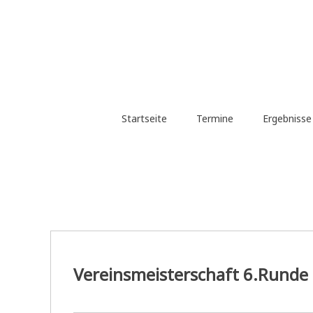
Zum
Inhalt
springen
Startseite
Termine
Ergebniss
Vereinsmeisterschaft 6.Runde 